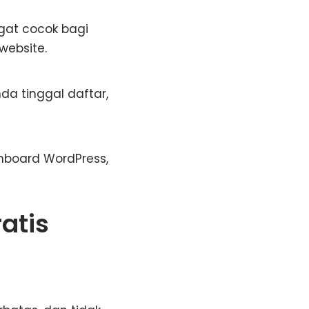
gat cocok bagi
website.
a tinggal daftar,
hboard WordPress,
atis