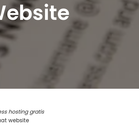
ebsite
ss hosting gratis
uat website