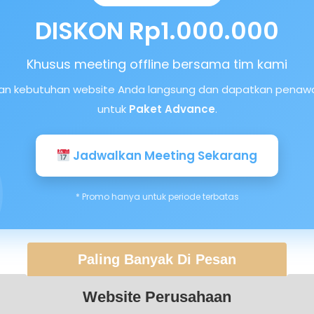
DISKON Rp1.000.000
Khusus meeting offline bersama tim kami
kan kebutuhan website Anda langsung dan dapatkan penawa
untuk
Paket Advance
.
Jadwalkan Meeting Sekarang
* Promo hanya untuk periode terbatas
Paling Banyak Di Pesan
Website Perusahaan