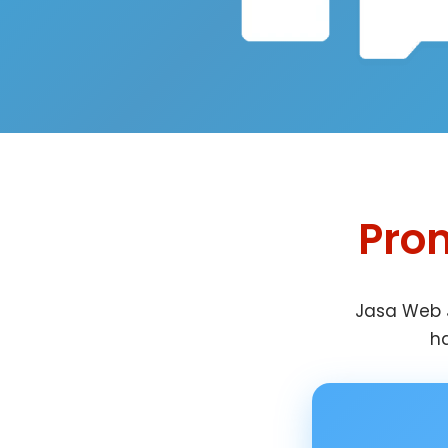
Prom
Jasa Web J
ha