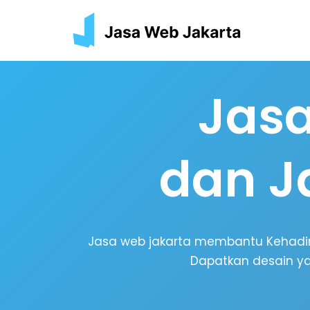
Skip
to
content
Jasa
dan J
Jasa web jakarta membantu Kehadiran
Dapatkan desain ya