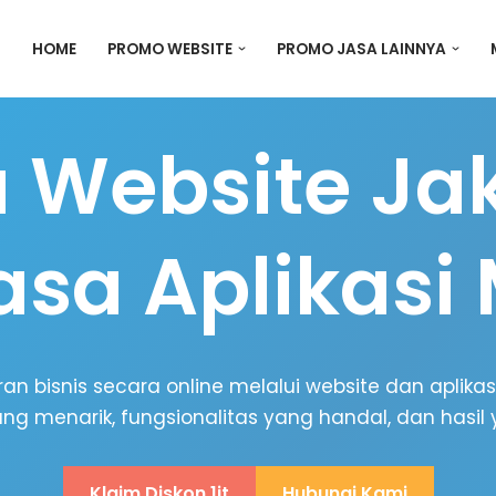
HOME
PROMO WEBSITE
PROMO JASA LAINNYA
 Website Ja
asa Aplikasi 
 bisnis secara online melalui website dan aplikas
ng menarik, fungsionalitas yang handal, dan hasi
Klaim Diskon 1jt
Hubungi Kami