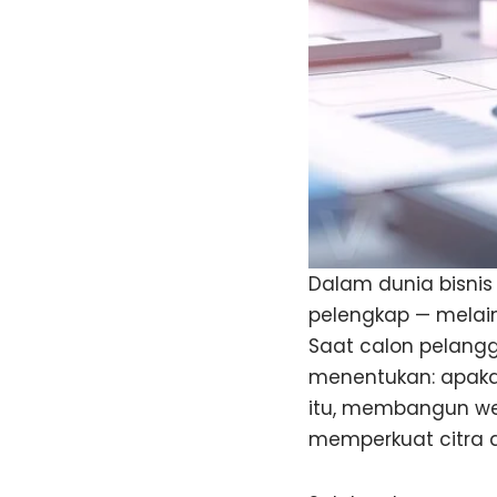
Dalam dunia bisni
pelengkap — melain
Saat calon pelangg
menentukan: apakah 
itu, membangun web
memperkuat citra d