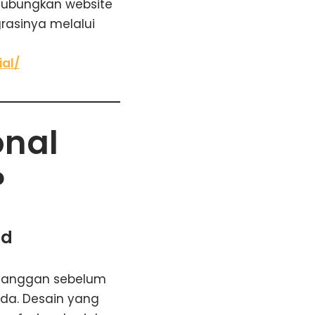
hubungkan website
rasinya melalui
al/
onal
?
nd
pelanggan sebelum
a. Desain yang