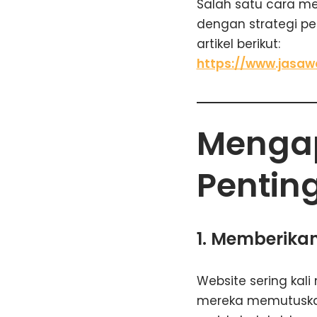
Salah satu cara m
dengan strategi pe
artikel berikut:
https://www.jasaw
Mengap
Penting
1. Memberika
Website sering kal
mereka memutuska