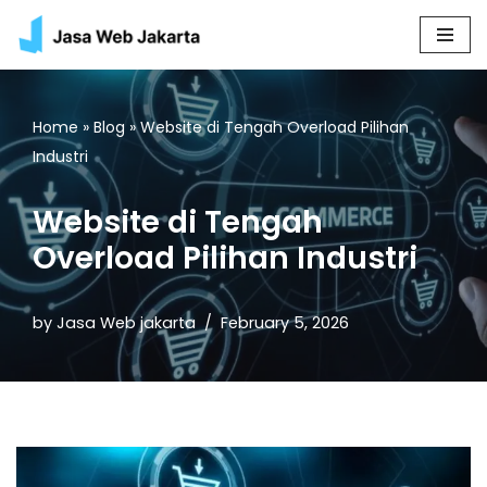
Skip
to
content
Home
»
Blog
»
Website di Tengah Overload Pilihan
Industri
Website di Tengah
Overload Pilihan Industri
by
Jasa Web jakarta
February 5, 2026