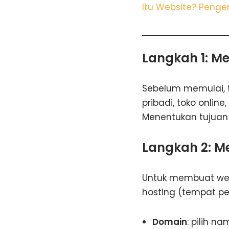
Itu Website? Penge
Langkah 1: M
Sebelum memulai, t
pribadi, toko onlin
Menentukan tujuan
Langkah 2: M
Untuk membuat web
hosting (tempat p
Domain
: pilih 