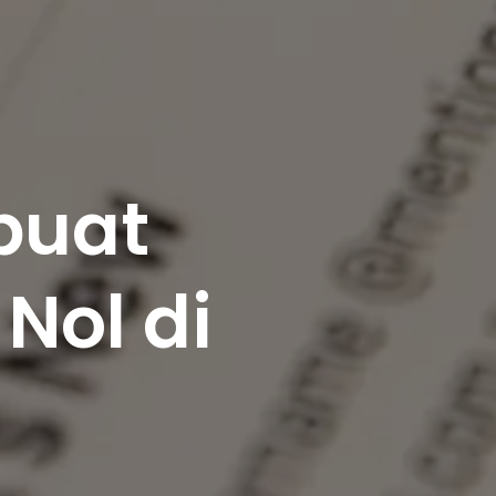
buat
Nol di