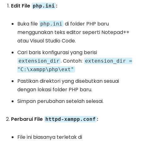
Edit File
:
php.ini
Buka file
di folder PHP baru
php.ini
menggunakan teks editor seperti Notepad++
atau Visual Studio Code.
Cari baris konfigurasi yang berisi
. Contoh:
extension_dir
extension_dir =
"C:\xampp\php\ext"
Pastikan direktori yang disebutkan sesuai
dengan lokasi folder PHP baru.
Simpan perubahan setelah selesai.
Perbarui File
:
httpd-xampp.conf
File ini biasanya terletak di