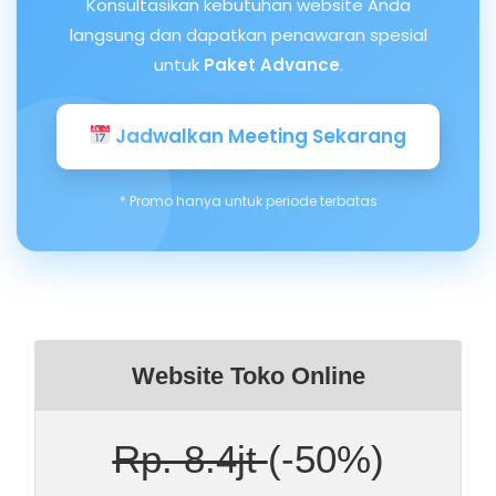
Konsultasikan kebutuhan website Anda
langsung dan dapatkan penawaran spesial
untuk
Paket Advance
.
Jadwalkan Meeting Sekarang
* Promo hanya untuk periode terbatas
Website Toko Online
Rp. 8.4jt
(-50%)