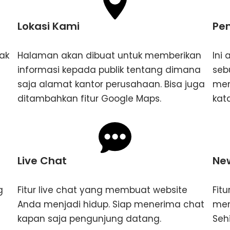
Lokasi Kami
Pe
ak
Halaman akan dibuat untuk memberikan
Ini
informasi kepada publik tentang dimana
seb
saja alamat kantor perusahaan. Bisa juga
men
ditambahkan fitur Google Maps.
kata
Live Chat
New
g
Fitur live chat yang membuat website
Fit
Anda menjadi hidup. Siap menerima chat
men
kapan saja pengunjung datang.
Seh