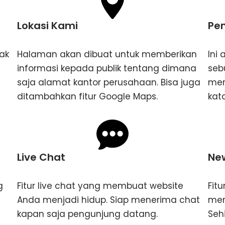
Lokasi Kami
Pe
ak
Halaman akan dibuat untuk memberikan
Ini
informasi kepada publik tentang dimana
seb
saja alamat kantor perusahaan. Bisa juga
men
ditambahkan fitur Google Maps.
kata
Live Chat
New
g
Fitur live chat yang membuat website
Fit
Anda menjadi hidup. Siap menerima chat
men
kapan saja pengunjung datang.
Seh