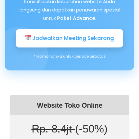
Konsultasikan kebutuhan website Anda
langsung dan dapatkan penawaran spesial
untuk
Paket Advance
.
Jadwalkan Meeting Sekarang
* Promo hanya untuk periode terbatas
Website Toko Online
Rp. 8.4jt
(-50%)